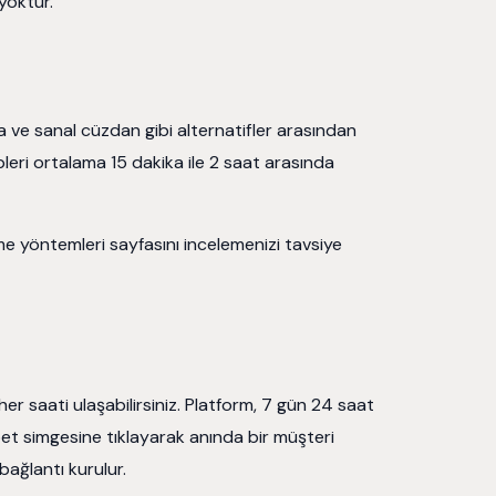
 yoktur.
a ve sanal cüzdan gibi alternatifler arasından
epleri ortalama 15 dakika ile 2 saat arasında
me yöntemleri sayfasını incelemenizi tavsiye
r saati ulaşabilirsiniz. Platform, 7 gün 24 saat
bet simgesine tıklayarak anında bir müşteri
bağlantı kurulur.