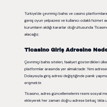
Türkiye'de çevrimiçi bahis ve casino platformları
geniş oyun yelpazesi ve kullanıcı odaklı hizmet 
kurumların aldığı kararlar doğrultusunda Tlcasin
alacağız.
Tlcasino Giriş Adresine Nede
Çevrimiçi bahis siteleri, faaliyet gösterdikleri ü
platformlar arasında yer almaktadır. Yeni adrese
Dolayısıyla giriş adresi değiştiğinde panik yap
erişmektir.
Tlcasino, adres güncellemelerini resmi sosyal med
ekleyerek her zaman doğru adrese birkaç tıkla ula