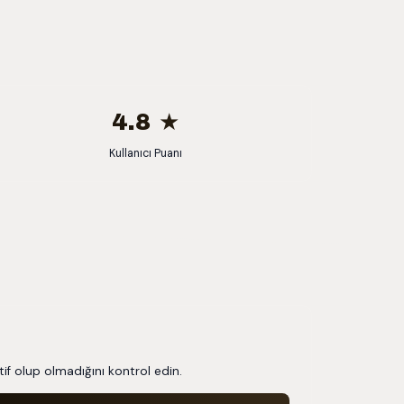
4.8 ★
Kullanıcı Puanı
tif olup olmadığını kontrol edin.