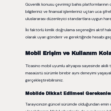
Güvenlik konusu çevrimiçi bahis platformlarının 
bilgileriniz ve finansal işlemleriniz uçtan uca şif
uluslararası düzenleyici standartlara uygun har
İki faktörlü kimlik doğrulama seçeneğini aktif hale
olarak uyarı gönderir ve gerektiğinde hesabı geçic
Mobil Erişim ve Kullanım Kola
Tlcasino mobil uyumlu altyapısı sayesinde akıllı 
masaüstü sürümle birebir aynı deneyimi yaşayabi
gerçekleştirebilirsiniz.
Mobilde Dikkat Edilmesi Gerekenle
Tarayıcınızın güncel sürümde olduğundan emin o