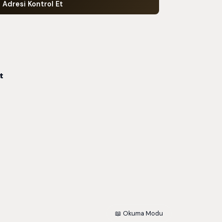
Adresi Kontrol Et
t
📖 Okuma Modu