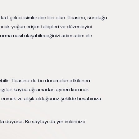
kkat çekici isimlerden biri olan Tlcasino, sunduğu
ncak yoğun erişim talepleri ve düzenleyici
orma nasıl ulaşabileceğinizi adım adım ele
idebilir. Tlcasino de bu durumdan etkilenen
rhangi bir kayba uğramadan aynen korunur.
renmek ve alışık olduğunuz şekilde hesabınıza
la duyurur. Bu sayfayı da yer imlerinize