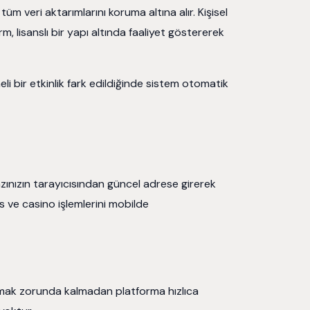
tüm veri aktarımlarını koruma altına alır. Kişisel
rm, lisanslı bir yapı altında faaliyet göstererek
eli bir etkinlik fark edildiğinde sistem otomatik
azınızın tarayıcısından güncel adrese girerek
 ve casino işlemlerini mobilde
zmak zorunda kalmadan platforma hızlıca