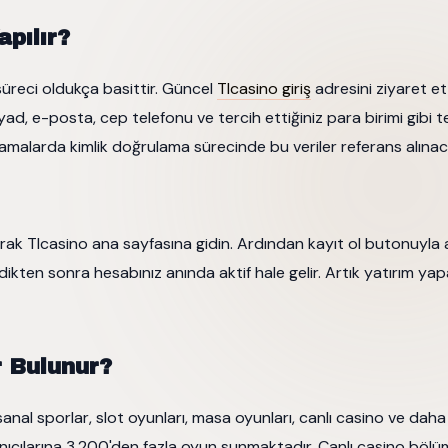
apılır?
k süreci oldukça basittir. Güncel
Tlcasino giriş
adresini ziyaret e
ad, e-posta, cep telefonu ve tercih ettiğiniz para birimi gibi teme
amalarda kimlik doğrulama sürecinde bu veriler referans alınaca
arak Tlcasino ana sayfasına gidin. Ardından kayıt ol butonuyla 
kten sonra hesabınız anında aktif hale gelir. Artık yatırım ya
 Bulunur?
sanal sporlar, slot oyunları, masa oyunları, canlı casino ve daha
lanıcılarına 3.200'den fazla oyun sunmaktadır. Canlı casino böl