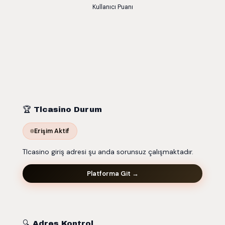
Kullanıcı Puanı
🏆 Tlcasino Durum
Erişim Aktif
Tlcasino giriş adresi şu anda sorunsuz çalışmaktadır.
Platforma Git →
🔍 Adres Kontrol