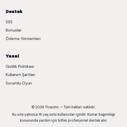
Destek
SSS
Bonuslar
Ödeme Yöntemleri
Yasal
Gizlilik Politikası
Kullanım Şartları
Sorumlu Oyun
© 2026 Tlcasino — Tüm hakları saklıdır.
Bu site yalnızca 18 yaş üstü kullanıcılar içindir. Kumar bağımlılığı
konusunda yardım için lütfen profesyonel destek alın.