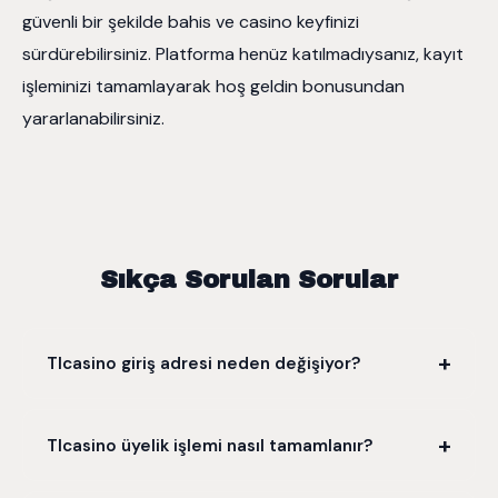
güvenli bir şekilde bahis ve casino keyfinizi
sürdürebilirsiniz. Platforma henüz katılmadıysanız, kayıt
işleminizi tamamlayarak hoş geldin bonusundan
yararlanabilirsiniz.
Sıkça Sorulan Sorular
Tlcasino giriş adresi neden değişiyor?
Tlcasino giriş adresi, yasal düzenlemeler ve erişim
kısıtlamaları nedeniyle belirli aralıklarla
Tlcasino üyelik işlemi nasıl tamamlanır?
güncellenmektedir. Platform, kullanıcılarının kesintisiz
hizmet alabilmesi için yeni alan adlarına geçiş yapar
Tlcasino üyelik işlemi için güncel giriş adresine