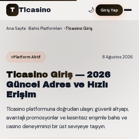
Tlcasino
🌙
T
Giriş Yap
Ana Sayfa
Bahis Platformları
Tlcasino Giriş
8 Ağustos 2026
Platform Aktif
Tlcasino Giriş
— 2026
Güncel Adres ve Hızlı
Erişim
Tlcasino platformuna doğrudan ulaşın; güvenli altyapı,
avantajlı promosyonlar ve kesintisiz erişimle bahis ve
casino deneyiminizi bir üst seviyeye taşıyın.