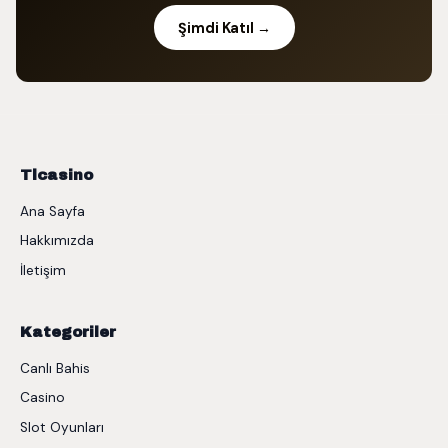
Şimdi Katıl →
Tlcasino
Ana Sayfa
Hakkımızda
İletişim
Kategoriler
Canlı Bahis
Casino
Slot Oyunları