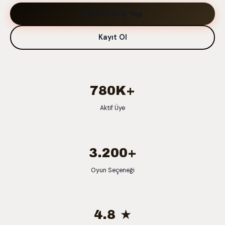
Hemen Giriş Yap
Kayıt Ol
780K+
Aktif Üye
3.200+
Oyun Seçeneği
4.8 ★